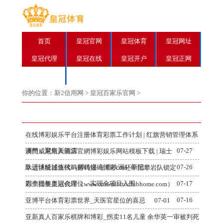
首页
皇冠官网
皇冠体育
皇冠网址
皇冠代理
皇冠在线
皇冠开户
皇冠正网
皇冠百家乐官
你的位置：
新2信用网
>
皇冠百家乐官网
>
网
在线博彩娱乐平台注册体育彩票工作计划 | 红旗营销管理体系
调整，聚焦新能源
07-27
澳門威尼斯人酒店官網博彩娱乐网站模板下载 | 瑞士
队进球经过连续31脚传递 创造欧洲杯新纪
07-26
幸运快艇捕鱼代码赌码报码博彩com_中国攀岩队锁定
四个巴黎奥运会席位，实现全项目入围
07-17
彩票捕鱼皇冠代理（www.crownlottoclubhome.com）
07-16
亚博平台体育彩票世界_天医官星位的喜忌
07-01
亚新真人百家乐棋牌和博彩_拐卖11名儿童 余华英一审被判死