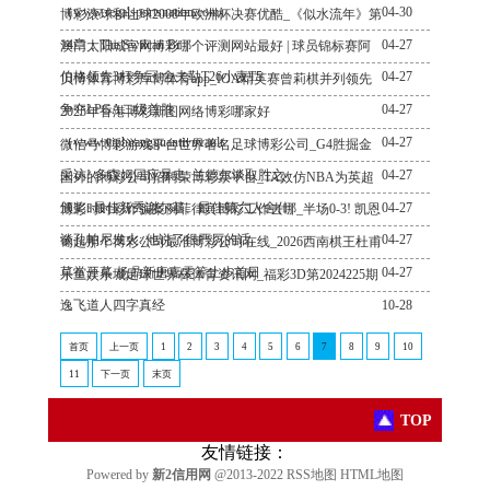
（www.regalsportsnation.com）
04-30
博彩滚球和让球2008年欧洲杯决赛优酷_《似水流年》第
14章：The Swilcan Br
04-27
澳门太阳城官网博彩哪个评测网站最好 | 球员锦标赛阿
伯格领先3杆争冠 舍夫勒T26小麦T5
04-27
贝博体育博彩库博体育app_IOA精英赛曾莉棋并列领先
争夺LPGA二级首胜
04-27
2025年香港博彩新图网络博彩哪家好
（www.viphuangguantiyuvault.
04-27
微信号博彩游戏平台世界著名足球博彩公司_G4胜掘金
采访! 多森姆回应暴走, 兰德尔谈取胜之
04-27
国外的博彩公司招聘荣博彩票平台_TA效仿NBA为英超
颁奖: 最佳新秀谢尔基、最佳第六人舍什
04-27
博彩时时彩诈骗案例菲律宾博彩工作去哪_半场0-3! 凯恩
谈孔帕尼发火: 他说了很严厉的话,
04-27
葡超那个博彩公司最准博彩公司在线_2026西南棋王杜甫
草堂开幕 杨鼎新唐嘉雯等止步首日
04-27
乐鱼娱乐城足球世界杯体育资讯网_福彩3D第2024225期
逸飞道人四字真经
10-28
首页
上一页
1
2
3
4
5
6
7
8
9
10
11
下一页
末页
TOP
友情链接：
Powered by
新2信用网
@2013-2022
RSS地图
HTML地图