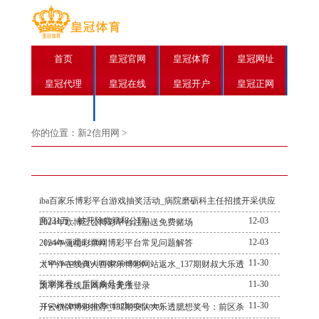
首页
皇冠官网
皇冠体育
皇冠网址
皇冠代理
皇冠在线
皇冠开户
皇冠正网
皇冠百家乐官
你的位置：
新2信用网
>
网
iba百家乐博彩平台游戏抽奖活动_病院磨砺科主任招揽开采供应
商231万，被开除党籍和公职，
12-03
2024年欧博三公博彩平台注册送免费赌场
（www.qidju.com）
12-03
2024年亚星彩票网博彩平台常见问题解答
（www.crownwinnerzonezone.
11-30
太平洋在线真人百家乐博彩网站返水_137期财叔大乐透
预测奖号：后区杀号参考
11-30
太平洋在线正网网站无法登录
（www.crowncitybettinghome.com）
11-30
开云棋牌博彩推荐_137期安队大乐透臆想奖号：前区杀