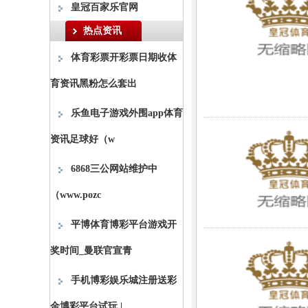
皇冠百家乐官网
热点资讯
体育彩票开彩票日期收体
育资讯黑粉怎么套出
乐鱼电子游戏外围app体育
资讯足球好（w
6868三公网站维护中
（www.pozc
平博体育博彩平台游戏开
奖时间_曼联官宣青
手机博彩娱乐城注册送彩
金博彩平台试玩 |