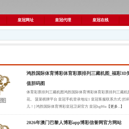
皇冠网址
皇冠代理
皇冠在线
鸿胜国际体育博彩体育彩票排列三藏机图_福彩3D第2
值胆码图
体育彩票排列三藏机图鸿胜国际体育博彩体育彩票排列三藏机图_ 
花。 菠菜棋牌平台 皇冠手机登录地址1 皇冠客服联系方式 [
儿！] 鸿胜国际体育博彩皇冠卫厨官方 皇冠hg86a
【更多...】
2026年澳门巴黎人博彩app博彩信誉网官方网站