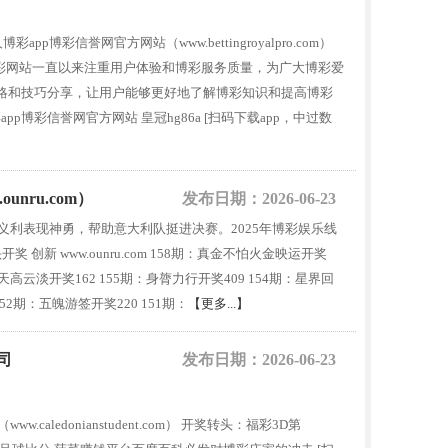
p博彩信誉网官方网站（www.bettingroyalpro.com）
体育博彩网站一直以来注重用户体验和博彩服务质量，为广大博彩爱
略和技巧分享，让用户能够更好地了解博彩知识和提高博彩
博彩信誉网官方网站 皇冠hg86a [扫码下载app，中过数
nru.com）
发布日期：2026-06-23
义利表现神勇，帮助意大利队挺进决赛。2025年博彩娱乐线
奖 创新 www.ounru.com 158期：真金不怕火金映运开奖
天高云淡开奖162 155期：身膂力行开奖409 154期：星界回
52期：五魄游签开奖220 151期：
【更多...】
司
发布日期：2026-06-23
ledonianstudent.com） 开奖转头：福彩3D第