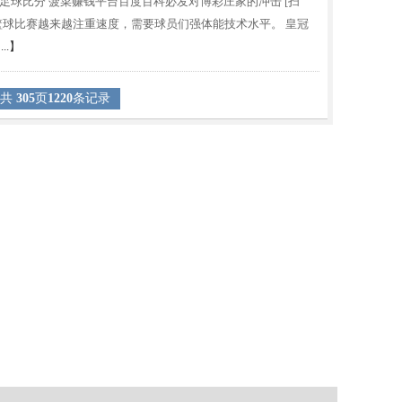
0皇冠足球比分 菠菜赚钱平台百度百科必发对博彩庄家的冲击 [扫
在篮球比赛越来越注重速度，需要球员们强体能技术水平。 皇冠
..】
共
305
页
1220
条记录