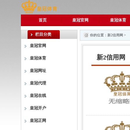
首页
皇冠官网
皇冠体育
栏目分类
你的位置：
新2信用网
>
皇冠官网
新2信用网
皇冠体育
皇冠网址
皇冠代理
皇冠在线
皇冠开户
皇冠正网