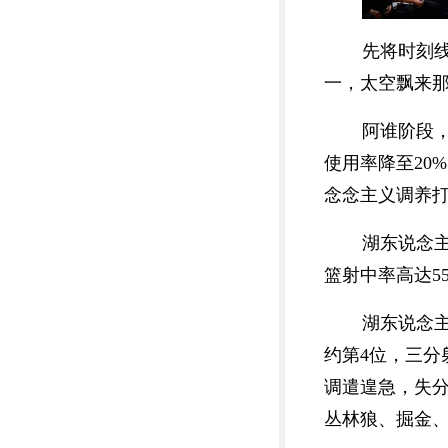
先将时刻线
一，太空飘来
阿谁阶段
使用率降至20
念念主义调养打
湖东说念主
篮射中率高达5
湖东说念
约第4位，三分
调遣遑急，失分
丛林狼、掘金、