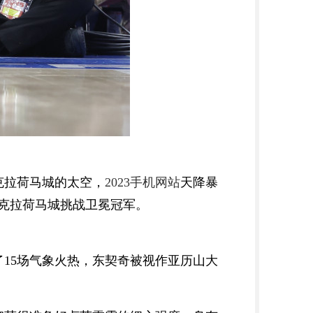
克拉荷马城的太空，
2023手机网站
天降暴
克拉荷马城挑战卫冕冠军。
了15场气象火热，东契奇被视作亚历山大