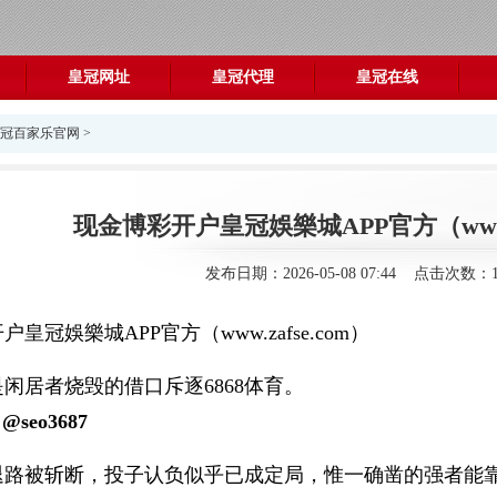
皇冠网址
皇冠代理
皇冠在线
冠百家乐官网
>
现金博彩开户皇冠娛樂城APP官方（www.z
发布日期：2026-05-08 07:44 点击次数：1
皇冠娛樂城APP官方（www.zafse.com）
闲居者烧毁的借口斥逐6868体育。
eo3687
退路被斩断，投子认负似乎已成定局，惟一确凿的强者能