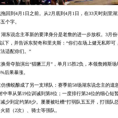
拖回到4月1日之前。从2月底到4月1日，在33天时刻
那五个字。
，湖东说念主革新的要津身分是老詹的进一步放权。3月份
%以下，并告诉东契奇和里夫斯：“你们在场上健无私即
法适配你们。”
换骨夺胎演出“猖獗三月”，单月15胜2负，本领詹姆斯场均获
5%后果暴涨。
主仿佛蜕酿成了另一支球队：赛季前58场湖东说念主的遑
射中率从第19位训诫到第8位；一度排行第24位的细心短
减少到定约第8少。屡屡被吐槽“打弱队五五开，打强队
火箭（2次）、骑士等强队。