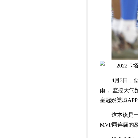
4月3日
雨，
监控
天气
皇冠娛樂城APP官方
这本该是
MVP两连霸的