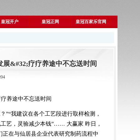
皇冠开户
皇冠正网
皇冠百家乐官网
展&#32;疗疗养途中不忘送时间
04
疗疗养途中不忘送时间
？”“我建议在各个工艺段进行取样检测，
工艺，灵验减少本钱”…… 大赢家 昨日，
们正在与仙居县企业代表研究制药流程中