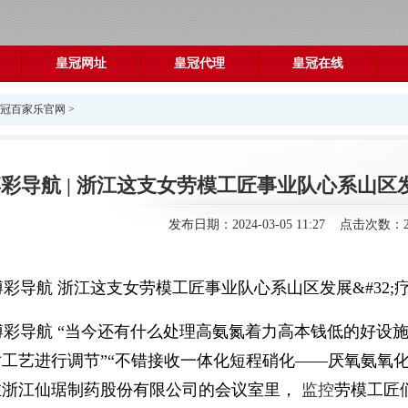
皇冠网址
皇冠代理
皇冠在线
冠百家乐官网
>
彩导航 | 浙江这支女劳模工匠事业队心系山区发
发布日期：2024-03-05 11:27 点击次数：2
彩导航 浙江这支女劳模工匠事业队心系山区发展&#32;
彩导航 “当今还有什么处理高氨氮着力高本钱低的好设施
工艺进行调节”“不错接收一体化短程硝化——厌氧氨氧化
在浙江仙琚制药股份有限公司的会议室里，
监控
劳模工匠