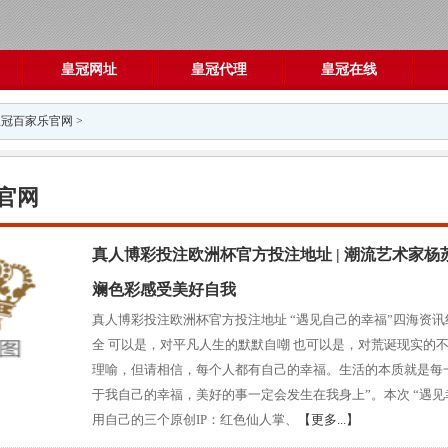
皇冠网址
皇冠代理
皇冠在线
皇冠百家乐官网
>
官网
真人博彩投注欧洲杯官方投注地址 | 潮流艺术家杨
斓色彩感受美好自我
真人博彩投注欧洲杯官方投注地址 “遇见自己的幸福”四海资讯红
全 可以是，对平凡人生的默默自嘲 也可以是，对荒诞现实的不服
理喻，但请相信，每个人都有自己的幸福。生活的本质就是每
于我自己的幸福，美好的事一定会发生在我身上”。本次 “遇
用自己的三个原创IP：红色仙人掌、
【更多...】