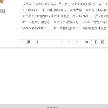
乐鱼电子游戏必威体育app手机版_ 走过炎炎夏日排列三电子游
2023级萌新，他们满怀憧憬地走进东南大学，开启令人期待的
新产品带动的保险行业增速回暖是一半火焰的话，几乎没有增长
女士（化姓）很烦心，最近天气潮湿闷热，2岁儿子因为长得
皱处很容易生痱子。王女士生怕娃热到了，回家给他洗
【更多..
上一页
4
5
6
7
8
9
10
下一页