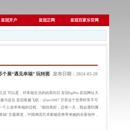
皇冠开户
皇冠正网
皇冠百家乐官网
苏个展“遇见幸福” 玩转斑
发布日期：2024-05-28
足 可以是，对幸福生活的由衷向往 皇冠hg86a 皇冠网址大
与反抗 皇冠客服飞机：@seo3687 尽管这个世界时常不可
一个人追求幸福的过程。“相信美好，总有一天，我会遇到属
见幸福”主题展览，中国潮流艺术家杨苏将带来她的全新创作，