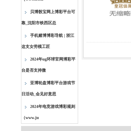
贝博骰宝网上博彩平台可
靠_沈阳市铁西区总
手机赌博博彩导航 | 浙江
这支女劳模工匠
2024年ug环球官网博彩平
台是否支持微
亚博轮盘博彩平台游戏节
日活动_会见好意思
2024年电竞游戏博彩规则
（www.ju